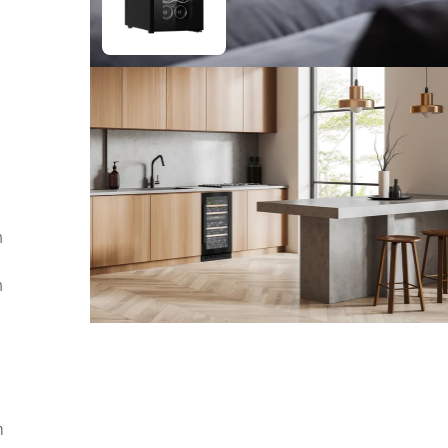
h
n
m