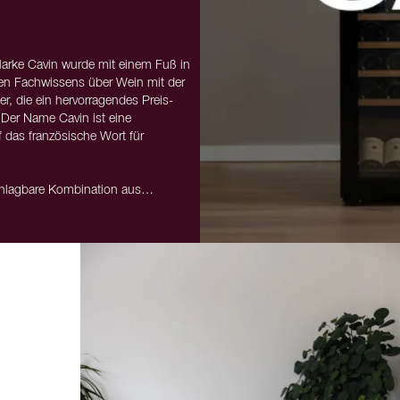
 Marke Cavin wurde mit einem Fuß in
hen Fachwissens über Wein mit der
r, die ein hervorragendes Preis-
. Der Name Cavin ist eine
 das französische Wort für
chlagbare Kombination aus
en eignen sie sich sowohl für
ie hohe Qualität und intelligente