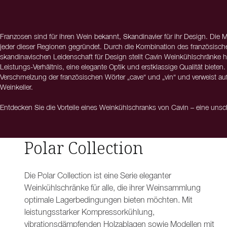
Franzosen sind für ihren Wein bekannt, Skandinavier für ihr Design. Die
jeder dieser Regionen gegründet. Durch die Kombination des französisc
skandinavischen Leidenschaft für Design stellt Cavin Weinkühlschränke he
Leistungs-Verhältnis, eine elegante Optik und erstklassige Qualität bieten
Verschmelzung der französischen Wörter „cave“ und „vin“ und verweist auf
Weinkeller.
Entdecken Sie die Vorteile eines Weinkühlschranks von Cavin – eine uns
Funktionalität und Erschwinglichkeit. Dank einer breiten Auswahl an Größ
großzügige Wohnräume als auch für kleinere Bereiche. Mit Cavin erhalten S
Lösungen – und das zu einem Preis, der Ihr Budget schont.
Polar Collection
Cavin - French knowledge, Scandinavian design
Die Polar Collection ist eine Serie eleganter
Weinkühlschränke für alle, die ihrer Weinsammlung
optimale Lagerbedingungen bieten möchten. Mit
leistungsstarker Kompressorkühlung,
vibrationsdämpfenden Holzablagen sowie Modellen mit