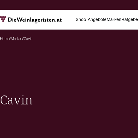
Shop
Angebote
Marken
Ratgebe
Home
/
Marken
/
Cavin
Cavin