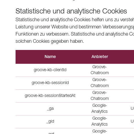
Statistische und analytische Cookies
Statistische und analytische Cookies helfen uns zu verst
Leistung unserer Website und bestimmen Verbesserungsp
Funktionen zu verbessern. Statistische und analytische 
solchen Cookies gegeben haben.
Name
Anbieter
Groove-
groove-kb-clientId
Chatroom
Groove-
groove-kb-sessionId
Chatroom
Groove-
groove-kb-sessionStartedAt
Chatroom
Google-
_ga
U
Analytics
Google-
_gid
U
Analytics
Google-