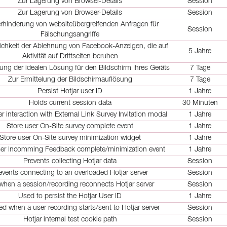
Zur Lagerung von Browser-Details
Session
Zur Lagerung von Browser-Details
Session
erhinderung von websiteübergreifenden Anfragen für
Session
Fälschungsangriffe
ichkeit der Ablehnung von Facebook-Anzeigen, die auf
5 Jahre
Aktivität auf Drittseiten beruhen
rung der idealen Lösung für den Bildschirm Ihres Geräts
7 Tage
Zur Ermittelung der Bildschirmauflösung
7 Tage
Persist Hotjar user ID
1 Jahre
Holds current session data
30 Minuten
r interaction with External Link Survey Invitation modal
1 Jahre
Store user On-Site survey complete event
1 Jahre
Store user On-Site survey minimization widget
1 Jahre
ser Incomming Feedback complete/minimization event
1 Jahre
Prevents collecting Hotjar data
Session
events connecting to an overloaded Hotjar server
Session
when a session/recording reconnects Hotjar server
Session
Used to persist the Hotjar User ID
1 Jahre
d when a user recording starts/sent to Hotjar server
Session
Hotjar internal test cookie path
Session