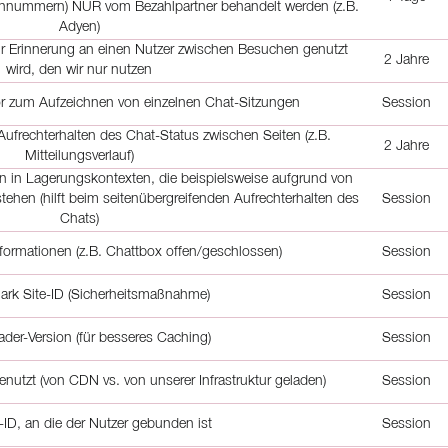
nnummern) NUR vom Bezahlpartner behandelt werden (z.B.
Adyen)
ur Erinnerung an einen Nutzer zwischen Besuchen genutzt
2 Jahre
wird, den wir nur nutzen
tor zum Aufzeichnen von einzelnen Chat-Sitzungen
Session
Aufrechterhalten des Chat-Status zwischen Seiten (z.B.
2 Jahre
Mitteilungsverlauf)
in Lagerungskontexten, die beispielsweise aufgrund von
ehen (hilft beim seitenübergreifenden Aufrechterhalten des
Session
Chats)
nformationen (z.B. Chattbox offen/geschlossen)
Session
lark Site-ID (Sicherheitsmaßnahme)
Session
ader-Version (für besseres Caching)
Session
nutzt (von CDN vs. von unserer Infrastruktur geladen)
Session
ID, an die der Nutzer gebunden ist
Session