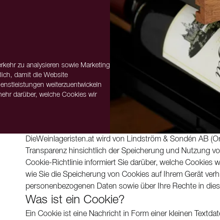
rkehr zu analysieren sowie Marketing
lich, damit die Website
enstleistungen weiterzuentwickeln
 mehr darüber, welche Cookies wir
DieWeinlageristen.at wird von Lindström & Sondén AB (O
Transparenz hinsichtlich der Speicherung und Nutzung v
Cookie-Richtlinie informiert Sie darüber, welche Cookies
wie Sie die Speicherung von Cookies auf Ihrem Gerät verh
personenbezogenen Daten sowie über Ihre Rechte in di
Was ist ein Cookie?
Ein Cookie ist eine Nachricht in Form einer kleinen Textd