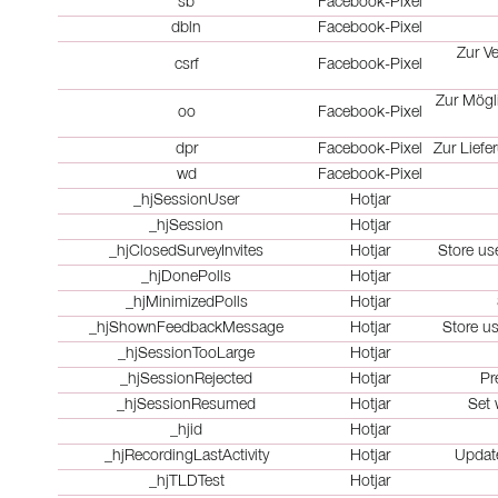
sb
Facebook-Pixel
dbln
Facebook-Pixel
Zur V
csrf
Facebook-Pixel
Zur Mögl
oo
Facebook-Pixel
dpr
Facebook-Pixel
Zur Liefe
wd
Facebook-Pixel
_hjSessionUser
Hotjar
_hjSession
Hotjar
_hjClosedSurveyInvites
Hotjar
Store use
_hjDonePolls
Hotjar
_hjMinimizedPolls
Hotjar
_hjShownFeedbackMessage
Hotjar
Store u
_hjSessionTooLarge
Hotjar
_hjSessionRejected
Hotjar
Pr
_hjSessionResumed
Hotjar
Set 
_hjid
Hotjar
_hjRecordingLastActivity
Hotjar
Update
_hjTLDTest
Hotjar