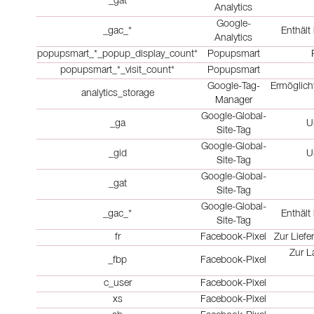
_gat
Analytics
Google-
_gac_*
Enthält
Analytics
popupsmart_*_popup_display_count*
Popupsmart
popupsmart_*_visit_count*
Popupsmart
Google-Tag-
Ermöglich
analytics_storage
Manager
Google-Global-
_ga
U
Site-Tag
Google-Global-
_gid
U
Site-Tag
Google-Global-
_gat
Site-Tag
Google-Global-
_gac_*
Enthält
Site-Tag
fr
Facebook-Pixel
Zur Lief
Zur L
_fbp
Facebook-Pixel
c_user
Facebook-Pixel
xs
Facebook-Pixel