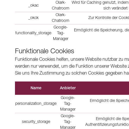
Olark-
Wird für Caching genutzt, indem
_okac
Chatroom
sich veränder
Olark-
_okck
Zur Kontrolle der Coo
Chatroom
Google-
Ermöglicht die Speicherung, die
functionality_storage
Tag-
Manager
Funktionale Cookies
Funktionale Cookies helfen, unsere Website nutzbar zu m
werden nur verwendet, um die Funktion unserer Website 
Sie uns Ihre Zustimmung zu solchen Cookies gegeben ha
Name
Anbieter
Google-
Ermöglicht die Speic
personalization_storage
Tag-
Manager
Google-
Ermöglicht die Sp
security_storage
Tag-
Authentifizierungsfunkti
Manager