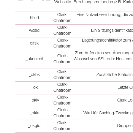
Webseite
Bezahlungsmethoden (z.B. Karte
Olark-
Eine Nutzerbezeichnung, die z
hblid
Chatroom
Olark-
wcsid
Ein Sitzungsidentifika
Chatroom
Olark-
Lagerungsidentifikator zum 
olfsk
Chatroom
Zum Aufdecken von Änderungen 
Olark-
_okdetect
Wechsel von SSL oder Host entst
Chatroom
Olark-
_okbk
Zusätzliche Statusi
Chatroom
Olark-
_ok
Letzte O
Chatroom
Olark-
_oklv
Olark Lo
Chatroom
Olark-
_okla
Wird für Caching-Zwecke ge
Chatroom
Olark-
_okgid
Gruppen-
Chatroom