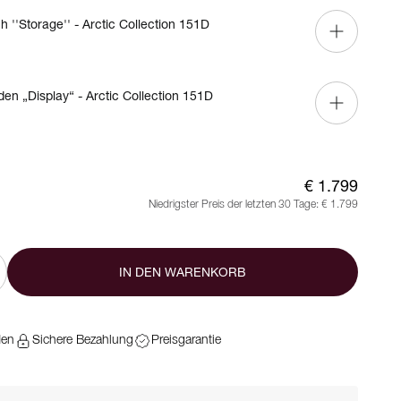
h ''Storage'' - Arctic Collection 151D
en „Display“ - Arctic Collection 151D
€ 1.799
Niedrigster Preis der letzten 30 Tage:
€ 1.799
IN DEN WARENKORB
den
Sichere Bezahlung
Preisgarantie