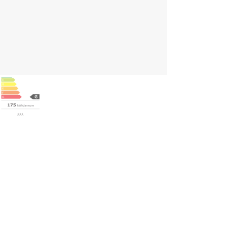
ghlights
Unterbau-Weinkühlschrank mit stilvollem und modernem Design
Platz für bis zu 151 Weinflaschen
Ausziehbare Regale für einfachen Zugriff und gute Übersicht
Perfekt für eine grosse und leicht zugängliche Weinsammlung
Praktische Lösung, die sich elegant in die Küche integriert
Kombiniert intelligente Funktionalität mit elegantem Design