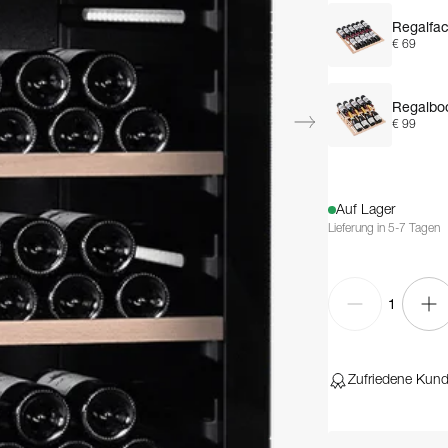
Regalfac
€ 69
Regalbod
€ 99
Auf Lager
Lieferung in 5-7 Tagen
1
Zufriedene Kun