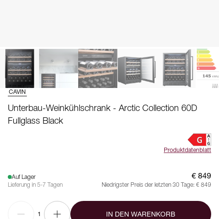
CAVIN
Unterbau-Weinkühlschrank - Arctic Collection 60D
Fullglass Black
Produktdatenblatt
€ 849
Auf Lager
Lieferung in 5-7 Tagen
Niedrigster Preis der letzten 30 Tage:
€ 849
IN DEN WARENKORB
1