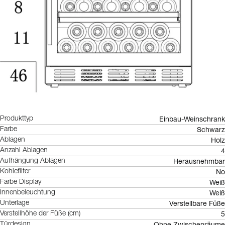
Einbau-Weinschrank
Produkttyp
Schwarz
Farbe
Holz
Ablagen
4
Anzahl Ablagen
Herausnehmbar
Aufhängung Ablagen
No
Kohlefilter
Weiß
Farbe Display
Weiß
Innenbeleuchtung
Verstellbare Füße
Unterlage
5
Verstellhöhe der Füße (cm)
Ohne Zwischenräume
Türdesign