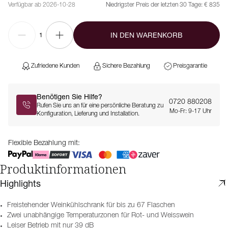
Verfügbar ab 2026-10-28
Niedrigster Preis der letzten 30 Tage:
€ 835
IN DEN WARENKORB
1
Zufriedene Kunden
Sichere Bezahlung
Preisgarantie
Benötigen Sie Hilfe?
0720 880208
Rufen Sie uns an für eine persönliche Beratung zu
Mo-Fr: 9-17 Uhr
Konfiguration, Lieferung und Installation.
Flexible Bezahlung mit:
Produktinformationen
Highlights
Freistehender Weinkühlschrank für bis zu 67 Flaschen
Zwei unabhängige Temperaturzonen für Rot- und Weisswein
Leiser Betrieb mit nur 39 dB