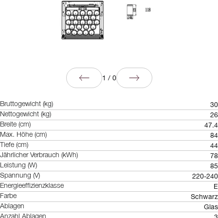
1
/
0
30
Bruttogewicht (kg)
26
Nettogewicht (kg)
47.4
Breite (cm)
84
Max. Höhe (cm)
44
Tiefe (cm)
78
Jährlicher Verbrauch (kWh)
85
Leistung (W)
220-240
Spannung (V)
E
Energieeffizienzklasse
Schwarz
Farbe
Glas
Ablagen
3
Anzahl Ablagen