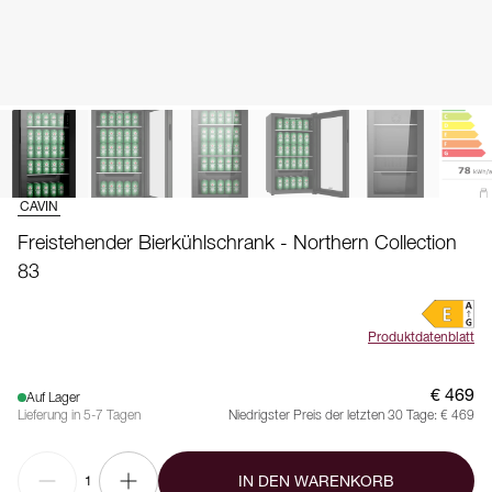
CAVIN
Freistehender Bierkühlschrank - Northern Collection
83
Produktdatenblatt
€ 469
Auf Lager
Lieferung in 5-7 Tagen
Niedrigster Preis der letzten 30 Tage:
€ 469
IN DEN WARENKORB
1