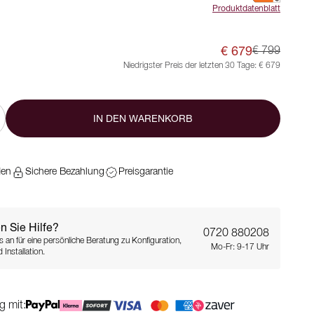
Produktdatenblatt
€ 679
€ 799
Niedrigster Preis der letzten 30 Tage:
€ 679
IN DEN WARENKORB
den
Sichere Bezahlung
Preisgarantie
n Sie Hilfe?
0720 880208
s an für eine persönliche Beratung zu Konfiguration,
Mo-Fr: 9-17 Uhr
 Installation.
g mit: