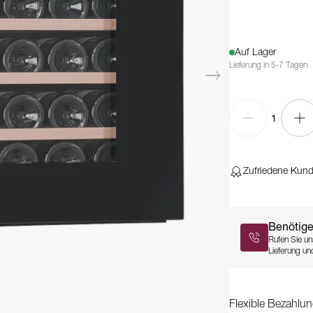
Auf Lager
Lieferung in 5-7 Tagen
1
Zufriedene Kun
Benötige
Rufen Sie un
Lieferung und
Flexible Bezahlun