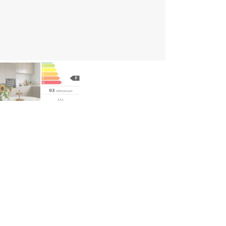
ghlights
Platz für 24 Flaschen
Einzigartige vollverglaste, schwarze Oberfläche
UV-geschützte Glastür gegen schädliches Licht
Geräuschpegel von 39 dB
Vibrationsfreie Holzregale, die dafür sorgen, dass der Wein ruhig li
schreibung
rum Holzregale in einem Weinkühlschrank?