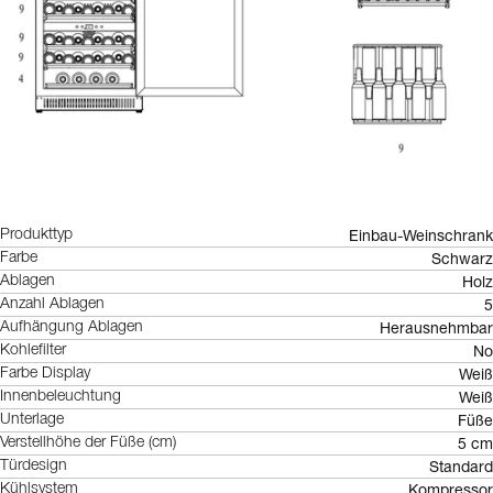
Einbau-Weinschrank
Produkttyp
Schwarz
Farbe
Holz
Ablagen
5
Anzahl Ablagen
Herausnehmbar
Aufhängung Ablagen
No
Kohlefilter
Weiß
Farbe Display
Weiß
Innenbeleuchtung
Füße
Unterlage
5 cm
Verstellhöhe der Füße (cm)
Standard
Türdesign
Kompressor
Kühlsystem