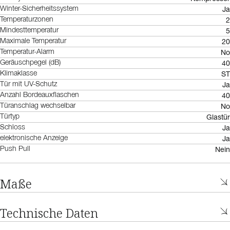
Ja
Winter-Sicherheitssystem
2
Temperaturzonen
5
Mindesttemperatur
20
Maximale Temperatur
No
Temperatur-Alarm
40
Geräuschpegel (dB)
ST
Klimaklasse
Ja
Tür mit UV-Schutz
40
Anzahl Bordeauxflaschen
No
Türanschlag wechselbar
Glastür
Türtyp
Ja
Schloss
Ja
elektronische Anzeige
Nein
Push Pull
Maße
Technische Daten