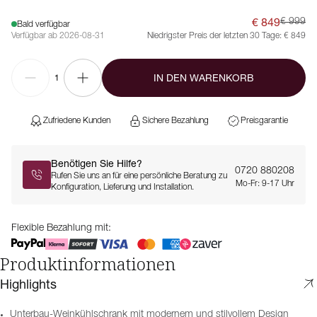
€ 849
€ 999
Bald verfügbar
Verfügbar ab 2026-08-31
Niedrigster Preis der letzten 30 Tage:
€ 849
IN DEN WARENKORB
1
Zufriedene Kunden
Sichere Bezahlung
Preisgarantie
Benötigen Sie Hilfe?
0720 880208
Rufen Sie uns an für eine persönliche Beratung zu
Mo-Fr: 9-17 Uhr
Konfiguration, Lieferung und Installation.
Flexible Bezahlung mit:
Produktinformationen
Highlights
Unterbau-Weinkühlschrank mit modernem und stilvollem Design