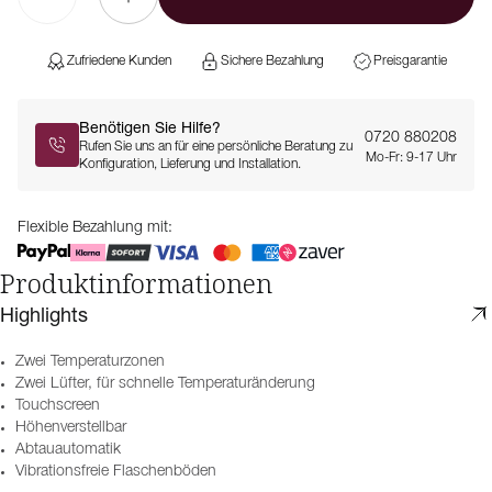
Zufriedene Kunden
Sichere Bezahlung
Preisgarantie
Benötigen Sie Hilfe?
0720 880208
Rufen Sie uns an für eine persönliche Beratung zu
Mo-Fr: 9-17 Uhr
Konfiguration, Lieferung und Installation.
Flexible Bezahlung mit:
Produktinformationen
Highlights
Zwei Temperaturzonen
Zwei Lüfter, für schnelle Temperaturänderung
Touchscreen
Höhenverstellbar
Abtauautomatik
Vibrationsfreie Flaschenböden