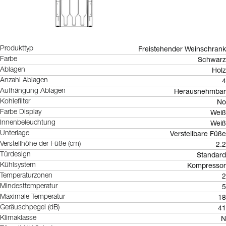
Freistehender Weinschrank
Produkttyp
Schwarz
Farbe
Holz
Ablagen
4
Anzahl Ablagen
Herausnehmbar
Aufhängung Ablagen
No
Kohlefilter
Weiß
Farbe Display
Weiß
Innenbeleuchtung
Verstellbare Füße
Unterlage
2.2
Verstellhöhe der Füße (cm)
Standard
Türdesign
Kompressor
Kühlsystem
2
Temperaturzonen
5
Mindesttemperatur
18
Maximale Temperatur
41
Geräuschpegel (dB)
N
Klimaklasse