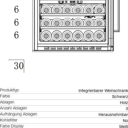
Integrierbarer Weinschrank
Produkttyp
Schwarz
Farbe
Holz
Ablagen
3
Anzahl Ablagen
Herausnehmbar
Aufhängung Ablagen
No
Kohlefilter
Weiß
Farbe Display