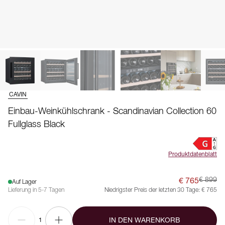
CAVIN
Einbau-Weinkühlschrank - Scandinavian Collection 60
Fullglass Black
Produktdatenblatt
€ 765
€ 899
Auf Lager
Lieferung in 5-7 Tagen
Niedrigster Preis der letzten 30 Tage:
€ 765
IN DEN WARENKORB
1