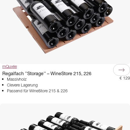
mQuvée
Regalfach ''Storage'' – WineStore 215, 226
€ 129
Massivholz
Clevere Lagerung
Passend für WineStore 215 & 226