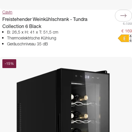
Cavin
Freistehender Weinkühlschrank - Tundra
€ 199
Collection 6 Black
€ 169
B: 26,5 x H: 41 x T: 51,5 cm
Thermoelektrische Kühlung
Geräuschniveau 35 dB
-
15
%