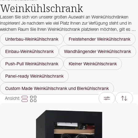
Weinkühlschrank
Lassen Sie sich von unserer großen Auswahl an Weinkühlschränken
inspirieren! Je nachdem wie viel Platz Ihnen zur Verfügung steht und in
welchem Raum Sie Ihren Weinkühlschrank platzieren möchten, gilt es die
richtige Art von Weinkühlschrank zu wählen. Bei uns finden Sie
Unterbau-Weinkühlschrank
Freistehender Weinkühlschrank
freistehende
,
unterbaufähige
und
Einbau-Weinkühlschränke
in
verschiedenen Ausführungen und mit verschiedenen Features.
Einbau-Weinkühlschrank
Wandhängender Weinkühlschrank
In unserem
Kaufratgeber
finden Sie mehr Informationen über die Vor- und
Push-Pull Weinkühlschrank
Kleiner Weinkühlschrank
Nachteile der jeweiligen Weinkühlschrankart. Haben Sie weitere Fragen
oder benötigen Hilfe bei der Suche nach dem richtigen Produkt?
Panel-ready Weinkühlschrank
Kontaktieren Sie unseren
Kundenservice
!
Custom Made Weinkühlschrank und Bierkühlschrank
Ansicht
: