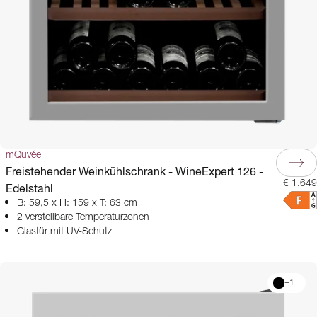
mQuvée
Freistehender Weinkühlschrank - WineExpert 126 -
€ 1.649
Edelstahl
B: 59,5 x H: 159 x T: 63 cm
2 verstellbare Temperaturzonen
Glastür mit UV-Schutz
+
1