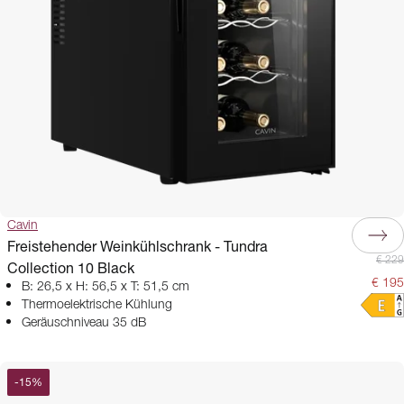
Cavin
Freistehender Weinkühlschrank - Tundra
€ 229
Collection 10 Black
€ 195
B: 26,5 x H: 56,5 x T: 51,5 cm
Thermoelektrische Kühlung
Geräuschniveau 35 dB
-
15
%