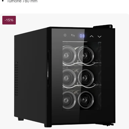
Turhöhe 780 mm
-
15
%