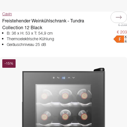
Cavin
Freistehender Weinkühlschrank - Tundra
€ 239
Collection 12 Black
€ 203
B: 36 x H: 53 x T: 54,9 cm
Thermoelektrische Kühlung
Geräuschniveau 25 dB
-
15
%