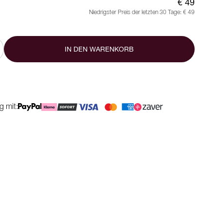
€ 49
Niedrigster Preis der letzten 30 Tage:
€ 49
IN DEN WARENKORB
g mit: