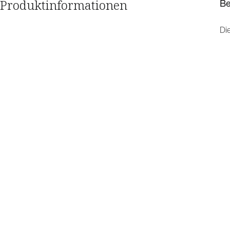
Produktinformationen
Be
Di
au
bi
„S
Re
Re