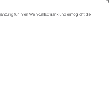
rgänzung für Ihren Weinkühlschrank und ermöglicht die
llplatte wird einfach auf das ausgewählte Regal gelegt und
 organisierte Aufbewahrung von Weinflaschen in
lplatte können Sie Ihre Weine nach Typ, Jahrgang oder
griff erleichtert, wenn es Zeit zum Servieren ist.
KONTAKTIEREN SIE UNS
 uns
Öffnungszeiten: Mo. bis Fr., 09.00 bis 17.00 Uhr
0720 880208
amation
info@dieweinlageristen.at
erätrücknahme