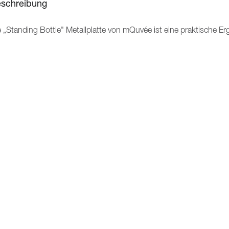
schreibung
e „Standing Bottle" Metallplatte von mQuvée ist eine praktische E
frechte Aufbewahrung geöffneter Weinflaschen. Diese clevere Meta
etet Platz für 41 Flaschen in Bordeaux-Größe.
tanding Bottle" Metallplatten sind speziell für eine effiziente und
staurantumgebungen konzipiert. Mit einer „Standing Bottle" Metal
gion einfach organisieren, was einen schnellen und reibungslosen Zu
UNSERE PRODUKTE
INFO
Weinkühlschrank
Über
Weinklimaschrank
AGB
Weinkeller
Rekl
Bierkühlschrank
Altg