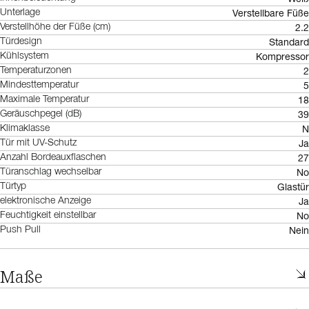
Verstellbare Füße
Unterlage
2.2
Verstellhöhe der Füße (cm)
Standard
Türdesign
Kompressor
Kühlsystem
2
Temperaturzonen
5
Mindesttemperatur
18
Maximale Temperatur
39
Geräuschpegel (dB)
N
Klimaklasse
Ja
Tür mit UV-Schutz
27
Anzahl Bordeauxflaschen
No
Türanschlag wechselbar
Glastür
Türtyp
Ja
elektronische Anzeige
No
Feuchtigkeit einstellbar
Nein
Push Pull
Maße