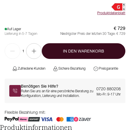
Produktdatenblatt
€ 729
Auf Lager
Lieferung in 5-7 Tagen
Niedrigster Preis der letzten 30 Tage:
€ 729
IN DEN WARENKORB
1
Zufriedene Kunden
Sichere Bezahlung
Preisgarantie
Benötigen Sie Hilfe?
0720 880208
Rufen Sie uns an für eine persönliche Beratung zu
Mo-Fr: 9-17 Uhr
Konfiguration, Lieferung und Installation.
Flexible Bezahlung mit:
Produktinformationen