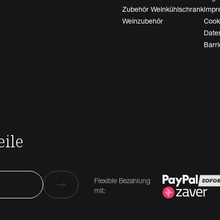
Zubehör Weinkühlschrank
Impr
Weinzubehör
Cooki
Date
Barri
ile
Flexible Bezahlung
mit: