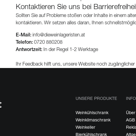
Kontaktieren Sie uns bei Barrierefreih
Sollten Sie auf Probleme stoßen oder Inhalte in einem alte
kontaktieren. Wir setzen alles daran, Ihnen schnellstmögli
E-Mail:
info@dieweinlageristen.at
Telefon:
0720 880208
Antwortzeit:
In der Regel 1-2 Werktage
Ihr Feedback hilft uns, unsere Website noch zugänglicher 
UNSERE PRODUKTE
INFO
Weinkühlschrank
Über
Weinklimaschrank
AGB
Weinkeller
Rekl
Bierkühlschrank
Altg