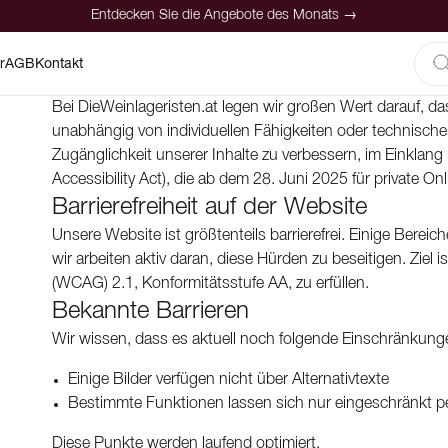
Entdecken Sie die Angebote des Monats →
r
AGB
Kontakt
Bei DieWeinlageristen.at legen wir großen Wert darauf, da
unabhängig von individuellen Fähigkeiten oder technischen
Zugänglichkeit unserer Inhalte zu verbessern, im Einklang m
Accessibility Act), die ab dem 28. Juni 2025 für private Onl
Barrierefreiheit auf der Website
Unsere Website ist größtenteils barrierefrei. Einige Bere
wir arbeiten aktiv daran, diese Hürden zu beseitigen. Ziel i
(WCAG) 2.1, Konformitätsstufe AA, zu erfüllen.
Bekannte Barrieren
Wir wissen, dass es aktuell noch folgende Einschränkunge
Einige Bilder verfügen nicht über Alternativtexte
Bestimmte Funktionen lassen sich nur eingeschränkt pe
Diese Punkte werden laufend optimiert.