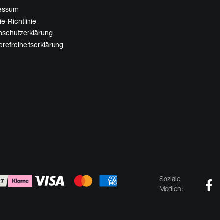
essum
e-Richtlinie
nschutzerklärung
erefreiheitserklärung
Soziale
Medien: