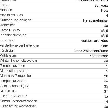
Einbau-Weinschrank
Produkttyp
Schwarz
Farbe
Holz
Ablagen
4
Anzahl Ablagen
Herausnehmbar
Aufhängung Ablagen
Ja
Kohlefilter
Weiß
Farbe Display
Weiß
Innenbeleuchtung
Verstellbare Füße
Unterlage
7 cm
Verstellhöhe der Füße (cm)
Ohne Zwischenräume
Türdesign
Kompressor
Kühlsystem
Ja
Winter-Sicherheitssystem
1
Temperaturzonen
5
Mindesttemperatur
20
Maximale Temperatur
Ja
Temperatur-Alarm
35
Geräuschpegel (dB)
ST
Klimaklasse
Ja
Tür mit UV-Schutz
14
Anzahl Bordeauxflaschen
Ja
Türanschlag wechselbar