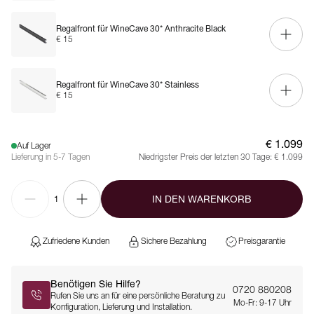
Regalfront für WineCave 30* Anthracite Black
€ 15
Regalfront für WineCave 30* Stainless
€ 15
€ 1.099
Auf Lager
Lieferung in 5-7 Tagen
Niedrigster Preis der letzten 30 Tage:
€ 1.099
IN DEN WARENKORB
1
Zufriedene Kunden
Sichere Bezahlung
Preisgarantie
Benötigen Sie Hilfe?
0720 880208
Rufen Sie uns an für eine persönliche Beratung zu
Mo-Fr: 9-17 Uhr
Konfiguration, Lieferung und Installation.