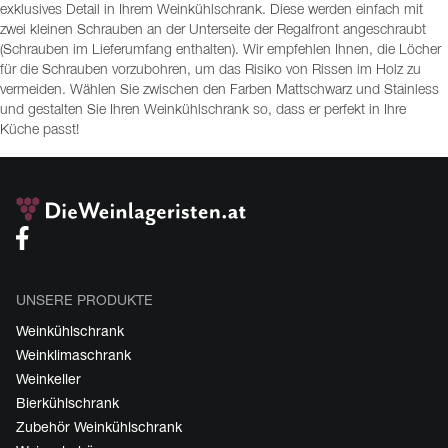
exklusives Detail in Ihrem Weinkühlschrank. Diese werden einfach mit
zwei kleinen Schrauben an der Unterseite der Regalfront angeschraubt
(Schrauben im Lieferumfang enthalten). Wir empfehlen Ihnen, die Löcher
für die Schrauben vorzubohren, um das Risiko von Rissen im Holz zu
vermeiden. Wählen Sie zwischen den Farben Mattschwarz und Stainless
und gestalten Sie Ihren Weinkühlschrank so, dass er perfekt in Ihre
Küche passt!
UNSERE PRODUKTE
Weinkühlschrank
Weinklimaschrank
Weinkeller
Bierkühlschrank
Zubehör Weinkühlschrank