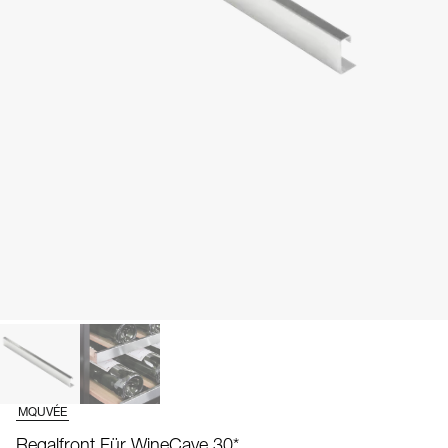
MQUVÉE
Regalfront Für WineCave 30*