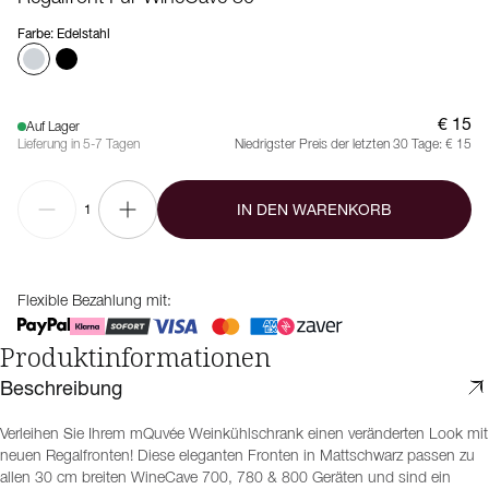
Farbe
:
Edelstahl
€ 15
Auf Lager
Lieferung in 5-7 Tagen
Niedrigster Preis der letzten 30 Tage:
€ 15
IN DEN WARENKORB
1
Flexible Bezahlung mit:
Produktinformationen
Beschreibung
Verleihen Sie Ihrem mQuvée Weinkühlschrank einen veränderten Look mit
neuen Regalfronten! Diese eleganten Fronten in Mattschwarz passen zu
allen 30 cm breiten WineCave 700, 780 & 800 Geräten und sind ein