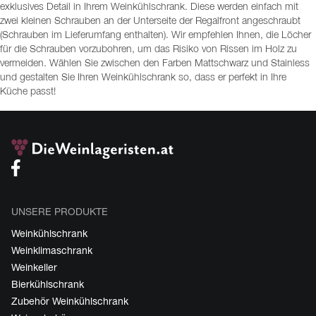
exklusives Detail in Ihrem Weinkühlschrank. Diese werden einfach mit
zwei kleinen Schrauben an der Unterseite der Regalfront angeschraubt
(Schrauben im Lieferumfang enthalten). Wir empfehlen Ihnen, die Löcher
für die Schrauben vorzubohren, um das Risiko von Rissen im Holz zu
vermeiden. Wählen Sie zwischen den Farben Mattschwarz und Stainless
und gestalten Sie Ihren Weinkühlschrank so, dass er perfekt in Ihre
Küche passt!
UNSERE PRODUKTE
Weinkühlschrank
Weinklimaschrank
Weinkeller
Bierkühlschrank
Zubehör Weinkühlschrank