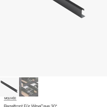
MQUVÉE
Regalfront Für WineCave 30*