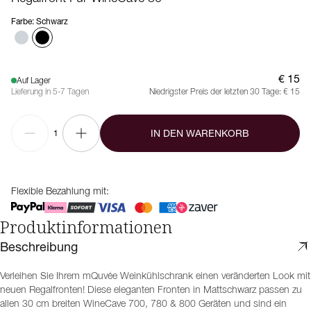
Farbe
:
Schwarz
€ 15
Auf Lager
Lieferung in 5-7 Tagen
Niedrigster Preis der letzten 30 Tage:
€ 15
IN DEN WARENKORB
1
Flexible Bezahlung mit:
Produktinformationen
Beschreibung
Verleihen Sie Ihrem mQuvée Weinkühlschrank einen veränderten Look mit
neuen Regalfronten! Diese eleganten Fronten in Mattschwarz passen zu
allen 30 cm breiten WineCave 700, 780 & 800 Geräten und sind ein