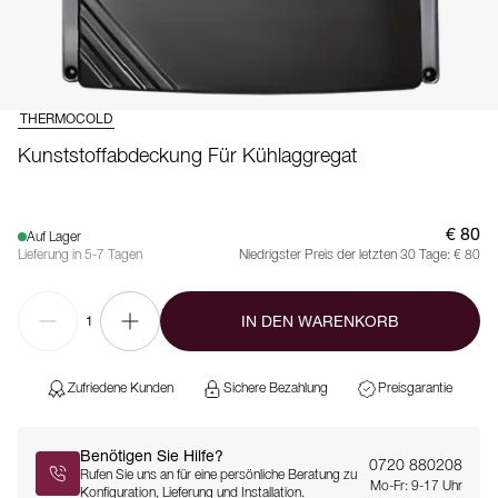
THERMOCOLD
Kunststoffabdeckung Für Kühlaggregat
€ 80
Auf Lager
Lieferung in 5-7 Tagen
Niedrigster Preis der letzten 30 Tage:
€ 80
IN DEN WARENKORB
1
Zufriedene Kunden
Sichere Bezahlung
Preisgarantie
Benötigen Sie Hilfe?
0720 880208
Rufen Sie uns an für eine persönliche Beratung zu
Mo-Fr: 9-17 Uhr
Konfiguration, Lieferung und Installation.