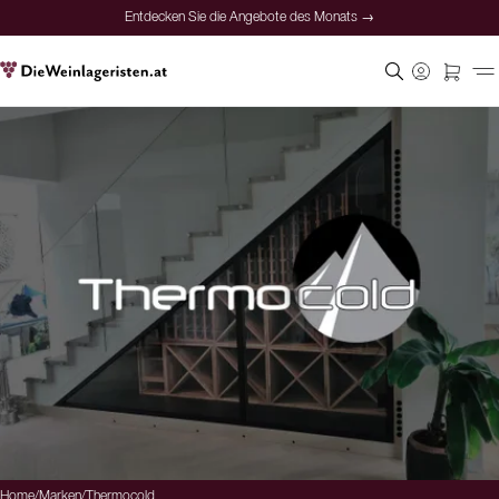
Entdecken Sie die Angebote des Monats →
Home
/
Marken
/
Thermocold