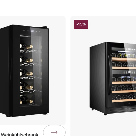
-
15
%
r Weinkühlschrank