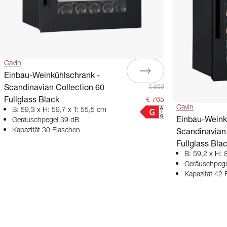
Cavin
Einbau-Weinkühlschrank -
Scandinavian Collection 60
€ 899
Fullglass Black
€ 765
Cavin
B: 59,3 x H: 59,7 x T: 55,5 cm
Einbau-Weink
Geräuschpegel 39 dB
Scandinavian 
Kapazität 30 Flaschen
Fullglass Bla
B: 59,2 x H: 
Geräuschpege
Kapazität 42 