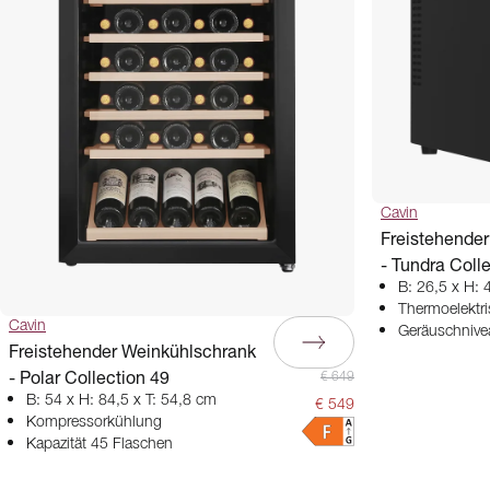
Cavin
Freistehende
- Tundra Coll
B: 26,5 x H: 
Thermoelektr
Cavin
Geräuschnive
Freistehender Weinkühlschrank
- Polar Collection 49
€ 649
B: 54 x H: 84,5 x T: 54,8 cm
€ 549
Kompressorkühlung
Kapazität 45 Flaschen