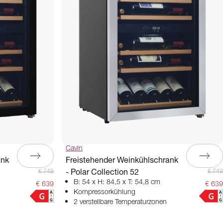
Cavin
ank
Freistehender Weinkühlschrank
- Polar Collection 52
€ 749
€ 749
B: 54 x H: 84,5 x T: 54,8 cm
€ 639
€ 639
Kompressorkühlung
2 verstellbare Temperaturzonen