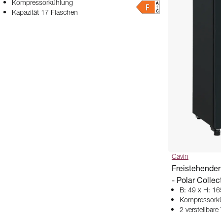
Kompressorkühlung
Kapazität 17 Flaschen
Cavin
Freistehende
- Polar Collec
B: 49 x H: 16
Kompressork
2 verstellbar