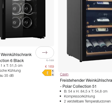
r Weinkühlschrank
ection 6 Black
€ 199
41 x T: 51,5 cm
€ 169
ische Kühlung
Cavin
au 35 dB
Freistehender Weinkühlschr
- Polar Collection 51
B: 54 x H: 84,5 x T: 54,8 cm
Kompressorkühlung
2 verstellbare Temperaturzonen