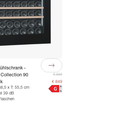
ühlschrank -
Collection 90
€ 999
ck
€ 849
88,5 x T: 55,5 cm
l 39 dB
Flaschen