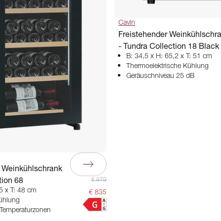
Cavin
Freistehender Weinkühlschr
- Tundra Collection 18 Black
B: 34,5 x H: 65,2 x T: 51 cm
Thermoelektrische Kühlung
Geräuschniveau 25 dB
r Weinkühlschrank
tion 68
€ 979
5 x T: 48 cm
€ 835
ühlung
e Temperaturzonen