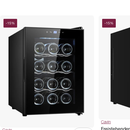
-
15
%
-
15
%
Cavin
Freistehende