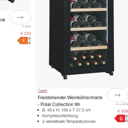
ank
€ 269
€ 229
Cavin
Freistehender Weinkühlschrank
- Polar Collection 99
€ 1.099
B: 49 x H: 168 x T: 57,5 cm
€ 939
Kompressorkühlung
2 verstellbare Temperaturzonen