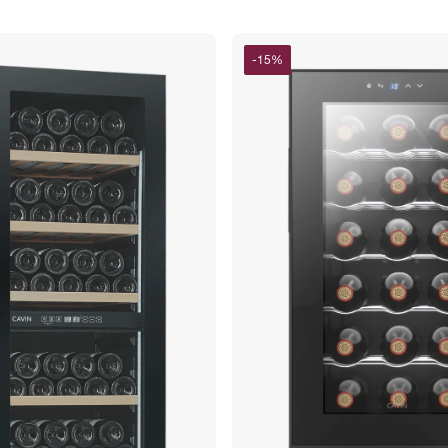
-
15
%