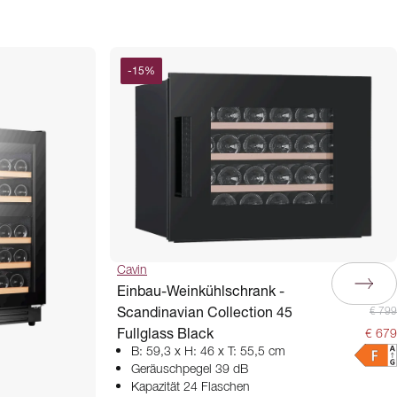
-
15
%
Cavin
Einbau-Weinkühlschrank -
Scandinavian Collection 45
€ 799
Fullglass Black
€ 679
B: 59,3 x H: 46 x T: 55,5 cm
Geräuschpegel 39 dB
Kapazität 24 Flaschen