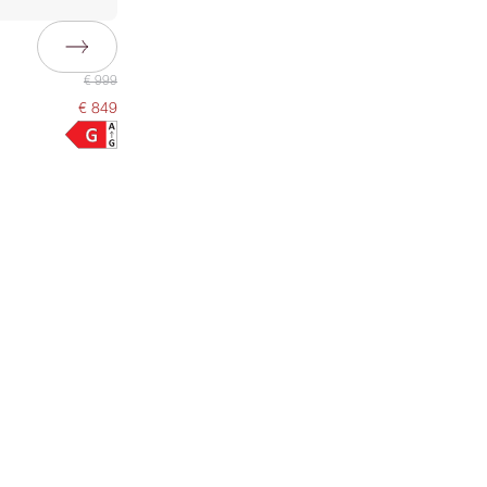
€ 999
€ 849