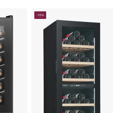
-
15
%