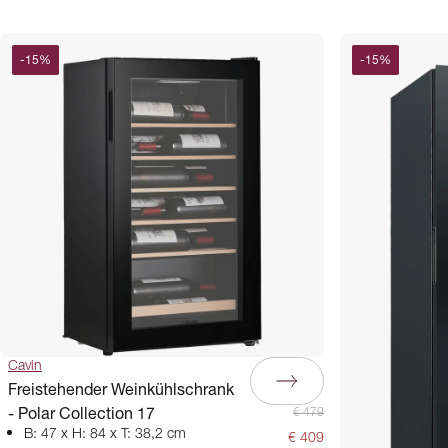
-
15
%
-
15
%
Cavin
Freistehender Weinkühlschrank
- Polar Collection 17
€ 479
B: 47 x H: 84 x T: 38,2 cm
€ 409