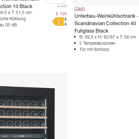
ection 10 Black
€ 229
Cavin
56,5 x T: 51,5 cm
€ 195
Unterbau-Weinkühlschrank -
ische Kühlung
Scandinavian Collection 40
au 35 dB
Fullglass Black
B: 59,5 x H: 82/87 x T: 58 cm
2 Temperaturzonen
Tür mit Schloss