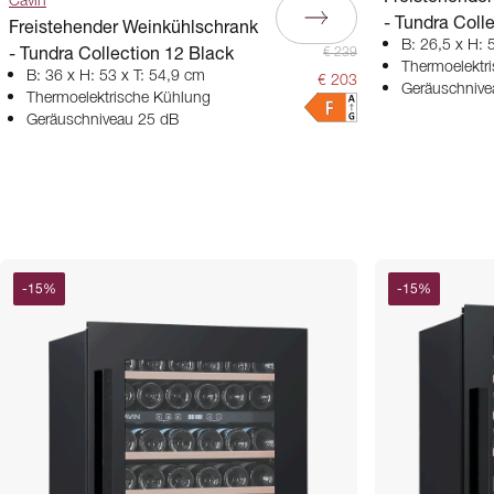
Cavin
- Tundra Coll
Freistehender Weinkühlschrank
B: 26,5 x H: 
- Tundra Collection 12 Black
€ 239
Thermoelektr
B: 36 x H: 53 x T: 54,9 cm
€ 203
Geräuschnive
Thermoelektrische Kühlung
Geräuschniveau 25 dB
-
15
%
-
15
%