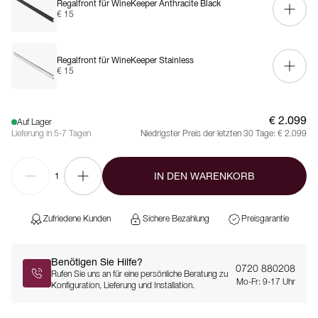
Regalfront für WineKeeper Anthracite Black
€ 15
Regalfront für WineKeeper Stainless
€ 15
€ 2.099
Auf Lager
Lieferung in 5-7 Tagen
Niedrigster Preis der letzten 30 Tage:
€ 2.099
IN DEN WARENKORB
1
Zufriedene Kunden
Sichere Bezahlung
Preisgarantie
Benötigen Sie Hilfe?
0720 880208
Rufen Sie uns an für eine persönliche Beratung zu
Mo-Fr: 9-17 Uhr
Konfiguration, Lieferung und Installation.