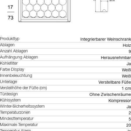
Integrierbarer Weinschrank
Produkttyp
Holz
Ablagen
9
Anzahl Ablagen
Herausnehmbar
Aufhängung Ablagen
Ja
Kohlefilter
Weiß
Farbe Display
Weiß
Innenbeleuchtung
Verstellbare Füße
Unterlage
1 cm
Verstellhöhe der Füße (cm)
Ohne Zwischenräume
Türdesign
Kompressor
Kühlsystem
Ja
Winter-Sicherheitssystem
2
Temperaturzonen
5
Mindesttemperatur
20
Maximale Temperatur