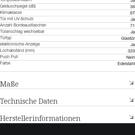
Ja
Temperatur-Alarm
36
Geräuschpegel (dB)
ST
Klimaklasse
Ja
Tür mit UV-Schutz
71
Anzahl Bordeauxflaschen
Ja
Türanschlag wechselbar
Glastür
Türtyp
Ja
elektronische Anzeige
320
Lochabstand (mm)
Nein
Push Pull
Edelstahl
Farbe
Maße
Technische Daten
Herstellerinformationen