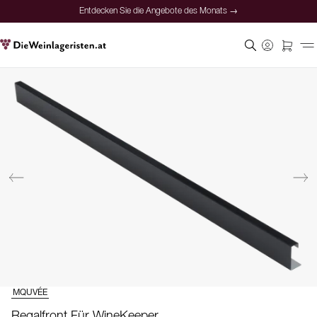
Entdecken Sie die Angebote des Monats →
MQUVÉE
Regalfront Für WineKeeper