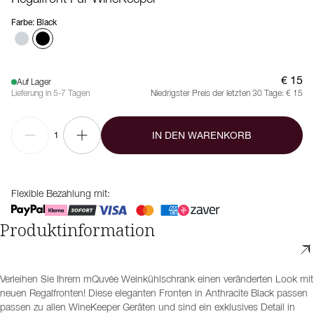
Farbe
:
Black
€ 15
Auf Lager
Lieferung in 5-7 Tagen
Niedrigster Preis der letzten 30 Tage:
€ 15
IN DEN WARENKORB
1
Flexible Bezahlung mit:
Produktinformation
Verleihen Sie Ihrem mQuvée Weinkühlschrank einen veränderten Look mit
neuen Regalfronten! Diese eleganten Fronten in Anthracite Black passen
passen zu allen WineKeeper Geräten und sind ein exklusives Detail in