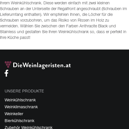
Ihrem Weinkühlschrank. Diese werden einfach mit zwei kleinen
Schrauben an der Unterseite der Regalfront angeschraubt (Schrauben im
Lieferumfang enthalten). Wir empfehlen Ihnen, die Löcher für die
Schrauben vorzubohren, um das Risiko von Rissen im Holz zu
vermeiden. Wählen Sie zwischen den Farben Anthracite Black und
Stainless und gestalten Sie Ihren Weinkühlschrank so, dass er perfekt in
Ihre Küche passt!
UNSERE PRODUKTE
Weinkühlschrank
Weinklimaschrank
Weinkeller
Bierkühlschrank
Zubehör Weinkühlschrank