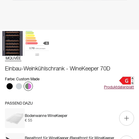
MQUVÉE
Einbau-Weinkühlschrank - WineKeeper 70D
Farbe
:
Custom Made
Produktdatenblatt
PASSEND DAZU
Bodenwanne WineKeeper
€ 55
Regalfront für WineKeeper
(Regalfront für WineKeeper