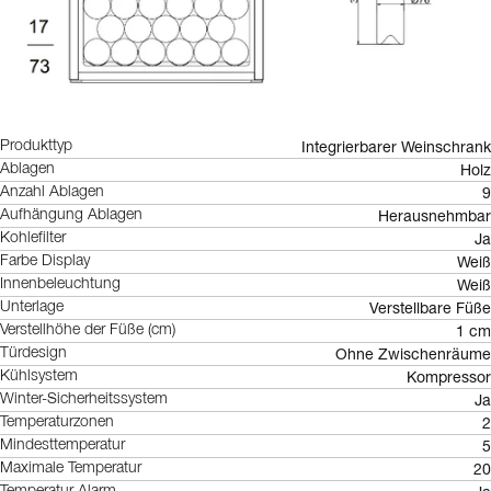
Integrierbarer Weinschrank
Produkttyp
Holz
Ablagen
9
Anzahl Ablagen
Herausnehmbar
Aufhängung Ablagen
Ja
Kohlefilter
Weiß
Farbe Display
Weiß
Innenbeleuchtung
Verstellbare Füße
Unterlage
1 cm
Verstellhöhe der Füße (cm)
Ohne Zwischenräume
Türdesign
Kompressor
Kühlsystem
Ja
Winter-Sicherheitssystem
2
Temperaturzonen
5
Mindesttemperatur
20
Maximale Temperatur