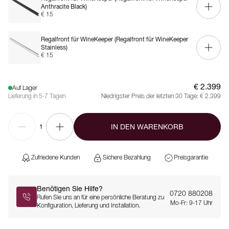
Anthracite Black)
€ 15
Regalfront für WineKeeper
(Regalfront für WineKeeper
Stainless)
€ 15
€ 2.399
Auf Lager
Lieferung in 5-7 Tagen
Niedrigster Preis der letzten 30 Tage:
€ 2.399
IN DEN WARENKORB
1
Zufriedene Kunden
Sichere Bezahlung
Preisgarantie
Benötigen Sie Hilfe?
0720 880208
Rufen Sie uns an für eine persönliche Beratung zu
Mo-Fr: 9-17 Uhr
Konfiguration, Lieferung und Installation.