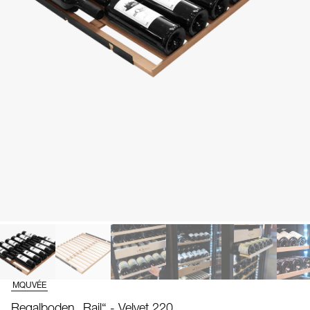
MQUVÉE
Regalboden „Rail“ - Velvet 220