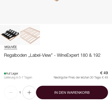
MQUVÉE
Regalboden „Label-View” - WineExpert 180 & 192
€ 49
Auf Lager
Lieferung in 5-7 Tagen
Niedrigster Preis der letzten 30 Tage:
€ 49
IN DEN WARENKORB
1