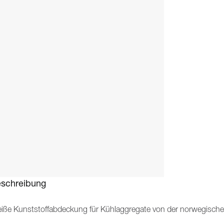
schreibung
iße Kunststoffabdeckung für Kühlaggregate von der norwegisch
chster Qualität, sowohl für den privaten als auch den professione