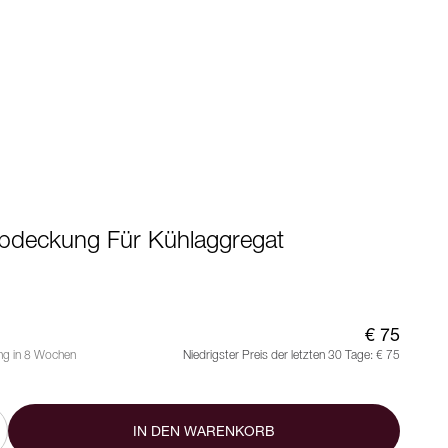
abdeckung Für Kühlaggregat
€ 75
ung in 8 Wochen
Niedrigster Preis der letzten 30 Tage:
€ 75
IN DEN WARENKORB