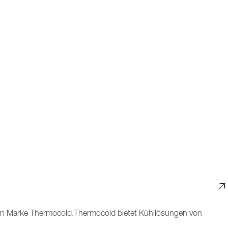
en Marke Thermocold.Thermocold bietet Kühllösungen von
llen Gebrauch. Seit 35 Jahren entwickelt Thermocold