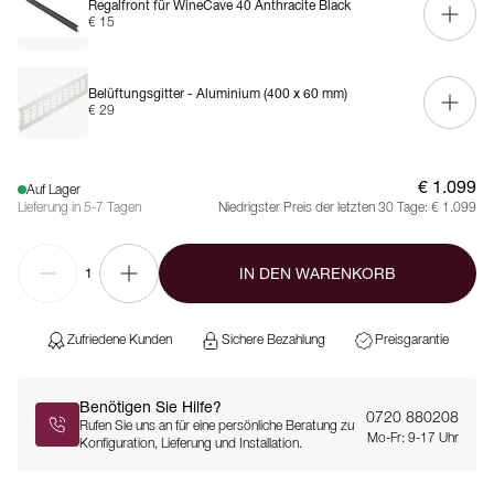
Regalfront für WineCave 40 Anthracite Black
€ 15
Belüftungsgitter - Aluminium (400 x 60 mm)
€ 29
€ 1.099
Auf Lager
Lieferung in 5-7 Tagen
Niedrigster Preis der letzten 30 Tage:
€ 1.099
IN DEN WARENKORB
1
Zufriedene Kunden
Sichere Bezahlung
Preisgarantie
Benötigen Sie Hilfe?
0720 880208
Rufen Sie uns an für eine persönliche Beratung zu
Mo-Fr: 9-17 Uhr
Konfiguration, Lieferung und Installation.