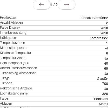
1
/
0
Einbau-Bierkühler
Produkttyp
2
Anzahl Ablagen
Weiß
Farbe Display
Weiß
Innenbeleuchtung
Kompressor
Kühlsystem
1
Temperaturzonen
-4
Mindesttemperatur
6
Maximale Temperatur
Ja
Temperatur-Alarm
40
Geräuschpegel (dB)
69
Anzahl Bordeauxflaschen
Ja
Türanschlag wechselbar
Glastür
Türtyp
700
Türhöhe
Ja
elektronische Anzeige
320
Lochabstand (mm)
Edelstahl
Farbe
Metall
Ablagen