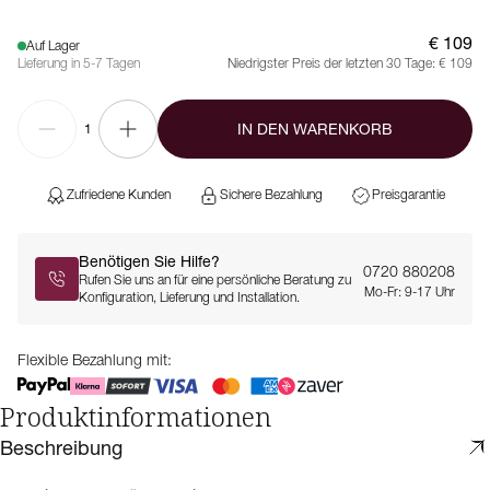
€ 109
Auf Lager
Lieferung in 5-7 Tagen
Niedrigster Preis der letzten 30 Tage:
€ 109
IN DEN WARENKORB
1
Zufriedene Kunden
Sichere Bezahlung
Preisgarantie
Benötigen Sie Hilfe?
0720 880208
Rufen Sie uns an für eine persönliche Beratung zu
Mo-Fr: 9-17 Uhr
Konfiguration, Lieferung und Installation.
Flexible Bezahlung mit:
Produktinformationen
Beschreibung