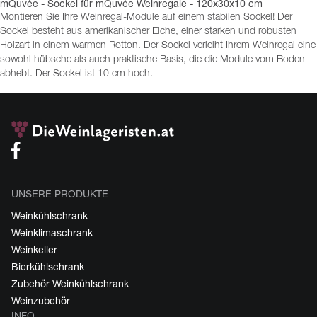
mQuvée - Sockel für mQuvée Weinregale - 120x30x10 cm
Montieren Sie Ihre Weinregal-Module auf einem stabilen Sockel! Der
Sockel besteht aus amerikanischer Eiche, einer starken und robusten
Holzart in einem warmen Rotton. Der Sockel verleiht Ihrem Weinregal eine
sowohl hübsche als auch praktische Basis, die die Module vom Boden
abhebt. Der Sockel ist 10 cm hoch.
UNSERE PRODUKTE
Weinkühlschrank
Weinklimaschrank
Weinkeller
Bierkühlschrank
Zubehör Weinkühlschrank
Weinzubehör
INFO