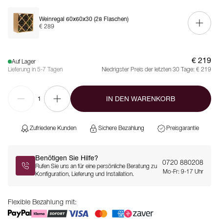
Weinregal 60x60x30 (28 Flaschen)
€ 289
€ 219
Auf Lager
Lieferung in 5-7 Tagen
Niedrigster Preis der letzten 30 Tage:
€ 219
IN DEN WARENKORB
1
Zufriedene Kunden
Sichere Bezahlung
Preisgarantie
Benötigen Sie Hilfe?
0720 880208
Rufen Sie uns an für eine persönliche Beratung zu
Mo-Fr: 9-17 Uhr
Konfiguration, Lieferung und Installation.
Flexible Bezahlung mit: