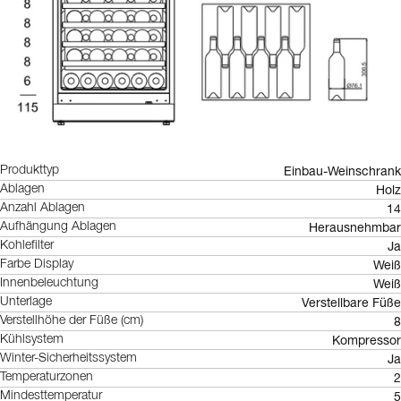
Einbau-Weinschrank
Produkttyp
Holz
Ablagen
14
Anzahl Ablagen
Herausnehmbar
Aufhängung Ablagen
Ja
Kohlefilter
Weiß
Farbe Display
Weiß
Innenbeleuchtung
Verstellbare Füße
Unterlage
8
Verstellhöhe der Füße (cm)
Kompressor
Kühlsystem
Ja
Winter-Sicherheitssystem
2
Temperaturzonen
5
Mindesttemperatur