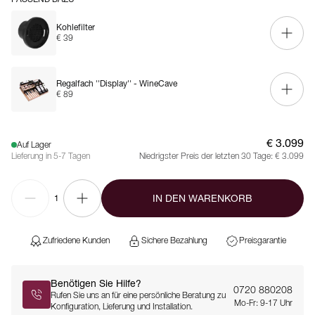
Kohlefilter
€ 39
Regalfach ''Display'' - WineCave
€ 89
€ 3.099
Auf Lager
Lieferung in 5-7 Tagen
Niedrigster Preis der letzten 30 Tage:
€ 3.099
IN DEN WARENKORB
1
Zufriedene Kunden
Sichere Bezahlung
Preisgarantie
Benötigen Sie Hilfe?
0720 880208
Rufen Sie uns an für eine persönliche Beratung zu
Mo-Fr: 9-17 Uhr
Konfiguration, Lieferung und Installation.