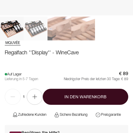
MQUVÉE
Regalfach ''Display'' - WineCave
€ 89
Auf Lager
Lieferung in 5-7 Tagen
Niedrigster Preis der letzten 30 Tage:
€ 89
IN DEN WARENKORB
1
Zufriedene Kunden
Sichere Bezahlung
Preisgarantie
Benötigen Sie Hilfe?