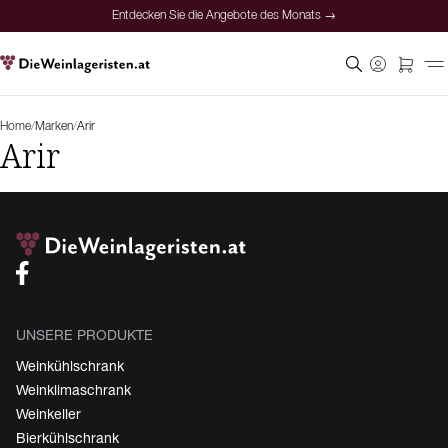
Entdecken Sie die Angebote des Monats →
Home
/
Marken
/
Arir
Arir
UNSERE PRODUKTE
Weinkühlschrank
Weinklimaschrank
Weinkeller
Bierkühlschrank