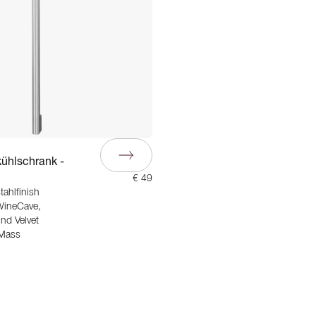
kühlschrank -
€ 49
tahlfinish
WineCave,
nd Velvet
Mass