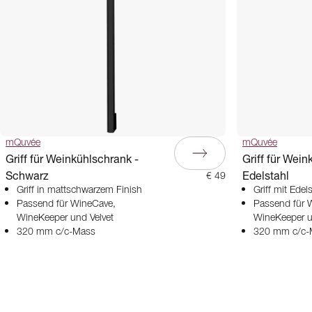
mQuvée
mQuvée
Griff für Weinkühlschrank -
Griff für Wein
Schwarz
Edelstahl
€ 49
Griff in mattschwarzem Finish
Griff mit Edels
Passend für WineCave,
Passend für 
WineKeeper und Velvet
WineKeeper u
320 mm c/c-Mass
320 mm c/c-