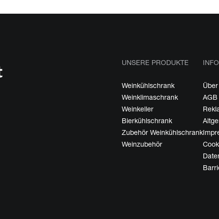
UNSERE PRODUKTE
INFO
Weinkühlschrank
Über
Weinklimaschrank
AGB
Weinkeller
Rekl
Bierkühlschrank
Altg
Zubehör Weinkühlschrank
Impr
Weinzubehör
Cooki
Date
Barri