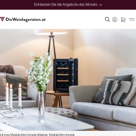
Entdecken Sie die Angebote des Monats →
Home
/
Weinkühlschrank
/
Kleiner Weinkühlschrank