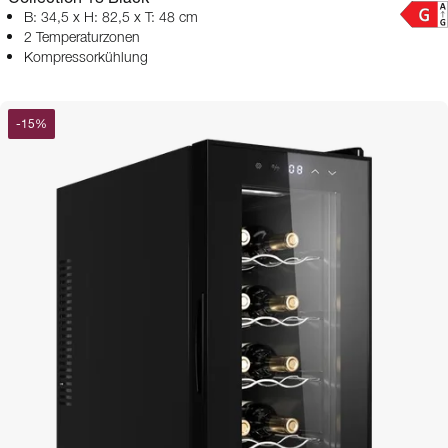
B: 34,5 x H: 82,5 x T: 48 cm
2 Temperaturzonen
Kompressorkühlung
-
15
%