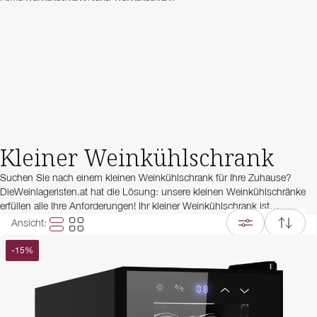
Kleiner Weinkühlschrank
Suchen Sie nach einem kleinen Weinkühlschrank für Ihre Zuhause?
DieWeinlageristen.at hat die Lösung: unsere kleinen Weinkühlschränke
erfüllen alle Ihre Anforderungen! Ihr kleiner Weinkühlschrank ist
freistehend, hat ein oder zwei Temeraturzonen und ein Design in Schwarz
Ansicht
:
oder Edelstahl, dass sich perfekt in jede Umgebung einfügt. Aber
vergessen Sie nicht, dass auch freistehende Weinkühlschränke einen
-
15
%
Freiraum von 10 cm rund um das Gerät benötigen.