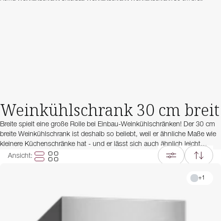
Weinkühlschrank 30 cm breit
Breite spielt eine große Rolle bei Einbau-Weinkühlschränken! Der 30 cm
breite Weinkühlschrank ist deshalb so beliebt, weil er ähnliche Maße wie
kleinere Küchenschränke hat - und er lässt sich auch ähnlich leicht
installieren. Bei uns finden Sie Weinkühlschränke 30 cm breit in
Ansicht
:
verschiedenen Designs und mit ein oder zwei Temperaturzonen - passend
für jeden Bedarf!
+
1