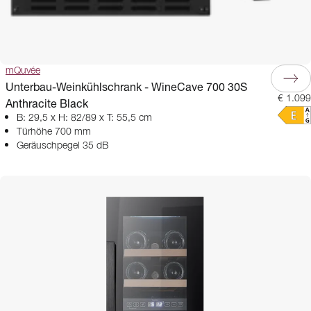
mQuvée
Unterbau-Weinkühlschrank - WineCave 700 30S
€ 1.099
Anthracite Black
B: 29,5 x H: 82/89 x T: 55,5 cm
Türhöhe 700 mm
Geräuschpegel 35 dB