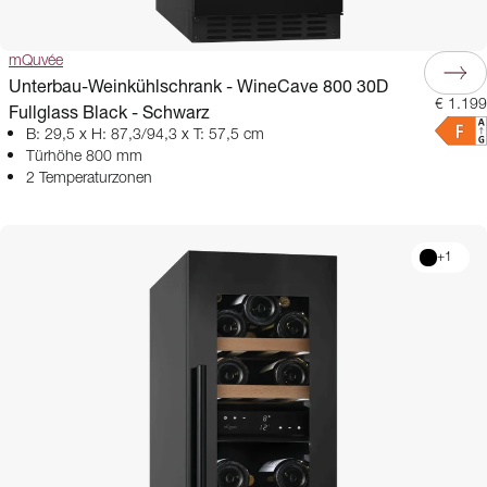
mQuvée
Unterbau-Weinkühlschrank - WineCave 800 30D
€ 1.199
Fullglass Black - Schwarz
B: 29,5 x H: 87,3/94,3 x T: 57,5 cm
Türhöhe 800 mm
2 Temperaturzonen
+
1