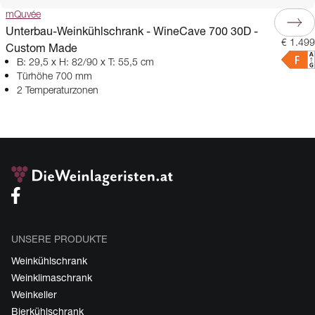
mQuvée
Unterbau-Weinkühlschrank - WineCave 700 30D -
€ 1.499
Custom Made
B: 29,5 x H: 82/90 x T: 55,5 cm
Türhöhe 700 mm
2 Temperaturzonen
UNSERE PRODUKTE
Weinkühlschrank
Weinklimaschrank
Weinkeller
Bierkühlschrank