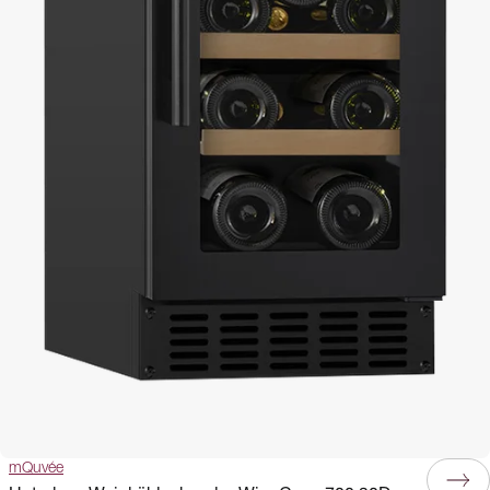
mQuvée