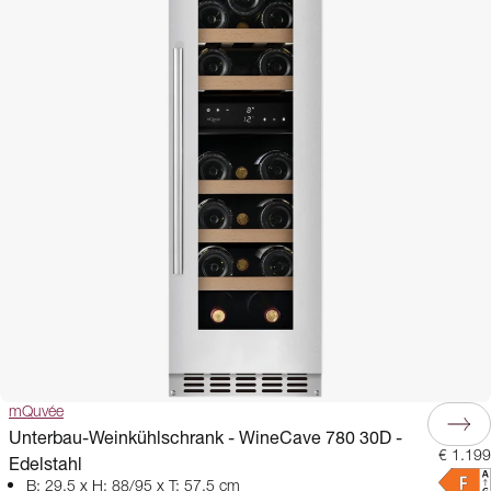
mQuvée
Unterbau-Weinkühlschrank - WineCave 780 30D -
€ 1.199
Edelstahl
B: 29,5 x H: 88/95 x T: 57,5 cm