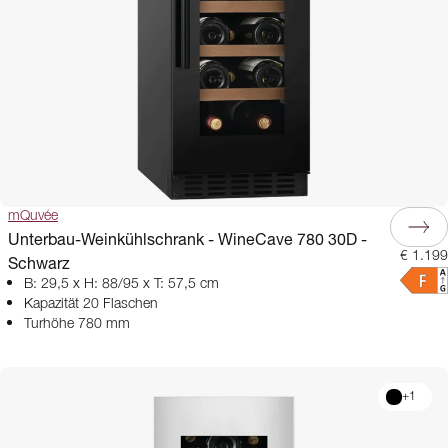
mQuvée
Unterbau-Weinkühlschrank - WineCave 780 30D -
€ 1.199
Schwarz
B: 29,5 x H: 88/95 x T: 57,5 cm
Kapazität 20 Flaschen
Turhöhe 780 mm
+
1