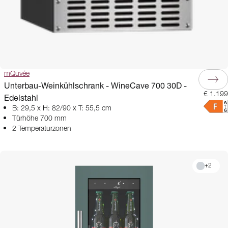
mQuvée
Unterbau-Weinkühlschrank - WineCave 700 30D -
€ 1.199
Edelstahl
B: 29,5 x H: 82/90 x T: 55,5 cm
Türhöhe 700 mm
2 Temperaturzonen
+
2