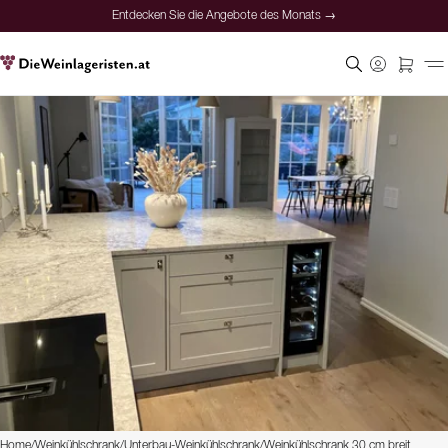
Entdecken Sie die Angebote des Monats →
Home
/
Weinkühlschrank
/
Unterbau-Weinkühlschrank
/
Weinkühlschrank 30 cm breit