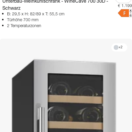
Unterbau-Weinkühlschrank - WineCave 700 30D -
€ 1.199
Schwarz
B: 29,5 x H: 82/89 x T: 55,5 cm
Türhöhe 700 mm
2 Temperaturzonen
+
2