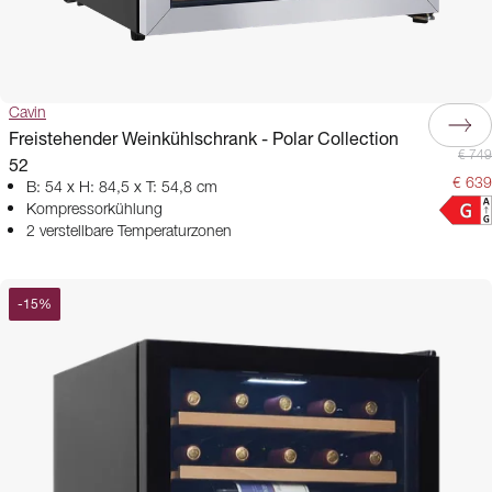
Cavin
Freistehender Weinkühlschrank - Polar Collection
€ 749
52
€ 639
B: 54 x H: 84,5 x T: 54,8 cm
Kompressorkühlung
2 verstellbare Temperaturzonen
-
15
%