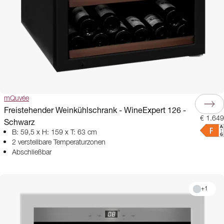
mQuvée
Freistehender Weinkühlschrank - WineExpert 126 -
€ 1.649
Schwarz
B: 59,5 x H: 159 x T: 63 cm
2 verstellbare Temperaturzonen
Abschließbar
+
1