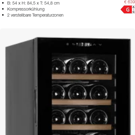
€ 639
B: 54 x H: 84,5 x T: 54,8 cm
Kompressorkühlung
2 verstellbare Temperaturzonen