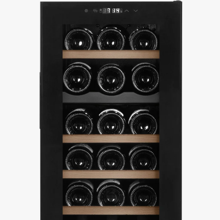
Sollten Sie hingegen hauptsächlich eine bestimmte Weinsorte
bevorzugen, reicht oft auch ein Modell mit nur einer Temperaturzone völlig
aus. Ein Ein-Zonen-Weinkühlschrank hält eine konstante Temperatur und
bietet eine zuverlässige Lösung für die Aufbewahrung von Rotwein,
Weißwein oder Rosé. Diese Weinkühler sind unkompliziert in der Nutzung
und sorgen dafür, dass Ihre Weine jederzeit trinkbereit und in perfektem
Zustand sind – ganz gleich, ob für den täglichen Genuss oder besondere
Momente.