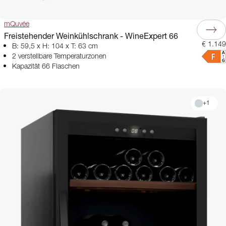
mQuvée
Freistehender Weinkühlschrank - WineExpert 66
€ 1.149
B: 59,5 x H: 104 x T: 63 cm
2 verstellbare Temperaturzonen
Kapazität 66 Flaschen
+
1