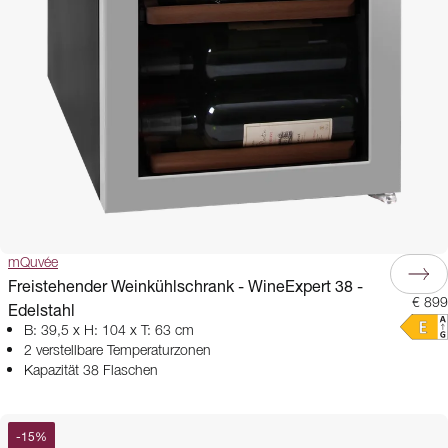
mQuvée
Freistehender Weinkühlschrank - WineExpert 38 -
€ 899
Edelstahl
B: 39,5 x H: 104 x T: 63 cm
2 verstellbare Temperaturzonen
Kapazität 38 Flaschen
-
15
%