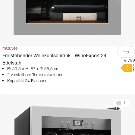
mQuvée
Freistehender Weinkühlschrank - WineExpert 24 -
€ 799
Edelstahl
B: 39,5 x H: 87 x T: 55,5 cm
2 verstellbare Temperaturzonen
Kapazität 24 Flaschen
+
1