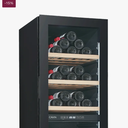
-
15
%