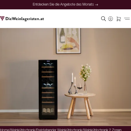
Entdecken Sie die Angebote des Monats →
Home
/
Weinkühlschrank
/
Freistehender Weinkühlschrank
/
Weinkühlschrank 2 Zonen