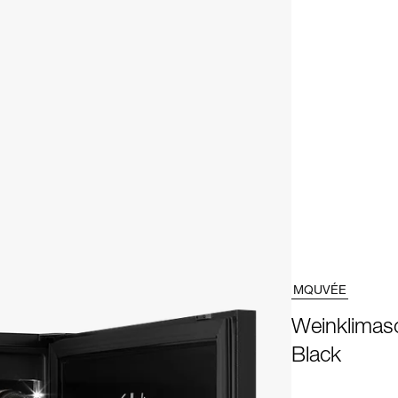
MQUVÉE
Weinklimasc
Black