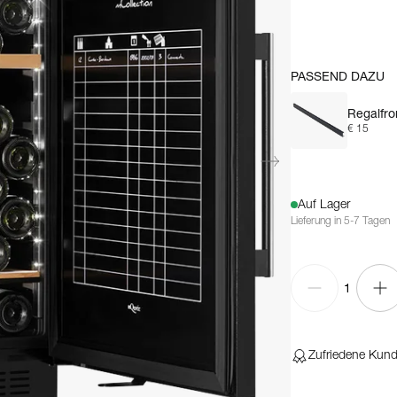
PASSEND DAZU
Regalfro
€ 15
Auf Lager
Lieferung in 5-7 Tagen
1
Zufriedene Kun