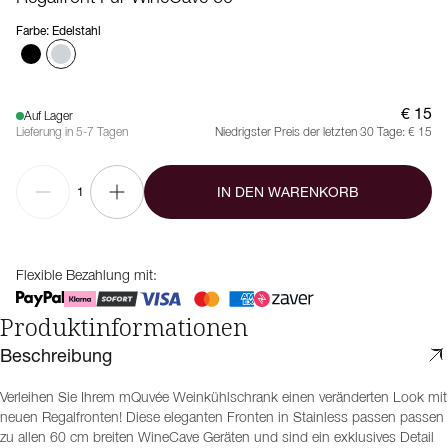
Farbe
:
Edelstahl
€ 15
Auf Lager
Lieferung in 5-7 Tagen
Niedrigster Preis der letzten 30 Tage:
€ 15
IN DEN WARENKORB
1
Flexible Bezahlung mit:
Produktinformationen
Beschreibung
Verleihen Sie Ihrem mQuvée Weinkühlschrank einen veränderten Look mit
neuen Regalfronten! Diese eleganten Fronten in Stainless passen passen
zu allen 60 cm breiten WineCave Geräten und sind ein exklusives Detail