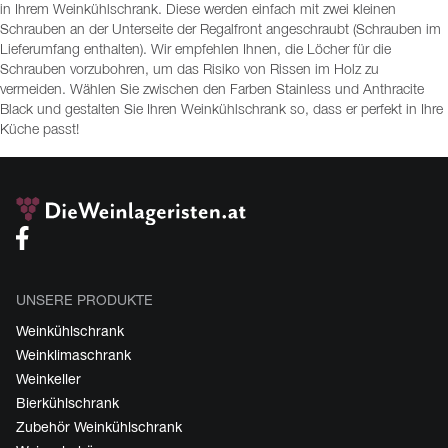
in Ihrem Weinkühlschrank. Diese werden einfach mit zwei kleinen
Schrauben an der Unterseite der Regalfront angeschraubt (Schrauben im
Lieferumfang enthalten). Wir empfehlen Ihnen, die Löcher für die
Schrauben vorzubohren, um das Risiko von Rissen im Holz zu
vermeiden. Wählen Sie zwischen den Farben Stainless und Anthracite
Black und gestalten Sie Ihren Weinkühlschrank so, dass er perfekt in Ihre
Küche passt!
UNSERE PRODUKTE
Weinkühlschrank
Weinklimaschrank
Weinkeller
Bierkühlschrank
Zubehör Weinkühlschrank