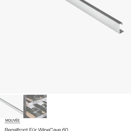
MQUVÉE
Regalfront Für WineCave 60