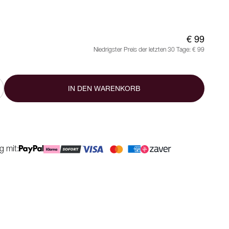
€ 99
Niedrigster Preis der letzten 30 Tage:
€ 99
IN DEN WARENKORB
g mit: