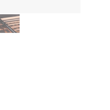
derner, ausziehbarer Holzboden in einer Ausführung, bei der die 
r Lage der Flaschen sind die Weinetiketten gut erkennbar und lie
esem Regalboden haben 7 Flaschen Platz.
sst zu den Modellen:
Velvet 125
CHTUNG! Nur für Velvet 125, die nach Mai 2023 gekauft wurd
UNSERE PRODUKTE
INFO