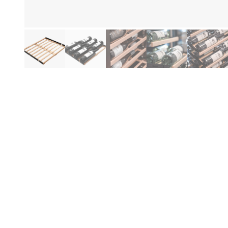
Mo
de
di
Pa
(A