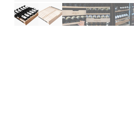
Produktinformationen
Be
Au
di
Pa