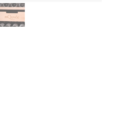
schreibung
sziehbarer Regalboden mit exklusiver Holzfront von mQuvée, mit 
esem Regalboden haben 12 Flaschen Platz.
sst zu den Modellen:
Velvet 220
UNSERE PRODUKTE
INFO
Weinkühlschrank
Über
Weinklimaschrank
AGB
Weinkeller
Rekl