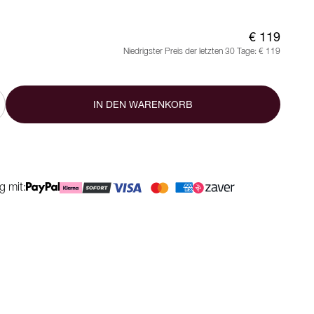
€ 119
Niedrigster Preis der letzten 30 Tage:
€ 119
IN DEN WARENKORB
g mit: