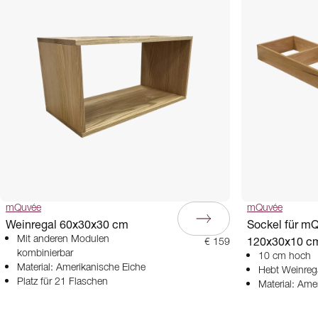
mQuvée
mQuvée
Weinregal 60x30x30 cm
Sockel für m
Mit anderen Modulen
120x30x10 c
€ 159
kombinierbar
10 cm hoch
Material: Amerikanische Eiche
Hebt Weinreg
Platz für 21 Flaschen
Material: Ame