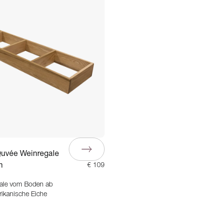
Quvée Weinregale
m
€ 109
ale vom Boden ab
rikanische Eiche