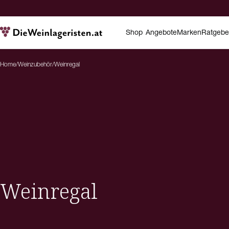
Shop
Angebote
Marken
Ratgebe
Home
/
Weinzubehör
/
Weinregal
Weinregal