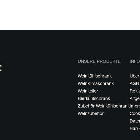
UNSERE PRODUKTE
INFO
Weinkühlschrank
Über
Weinklimaschrank
AGB
Weinkeller
Rekl
Bierkühlschrank
Altg
Zubehör Weinkühlschrank
Impr
Weinzubehör
Cooki
Date
Barri