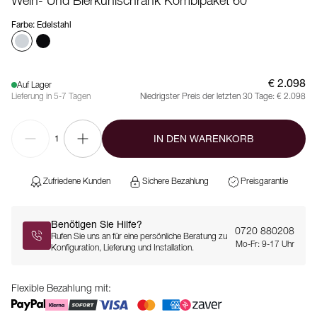
Wein- Und Bierkühlschrank Kombipaket 60
Farbe
:
Edelstahl
€ 2.098
Auf Lager
Lieferung in 5-7 Tagen
Niedrigster Preis der letzten 30 Tage:
€ 2.098
IN DEN WARENKORB
1
Zufriedene Kunden
Sichere Bezahlung
Preisgarantie
Benötigen Sie Hilfe?
0720 880208
Rufen Sie uns an für eine persönliche Beratung zu
Mo-Fr: 9-17 Uhr
Konfiguration, Lieferung und Installation.
Flexible Bezahlung mit: