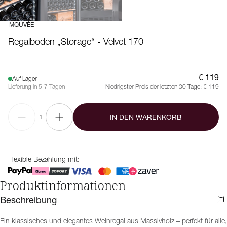
MQUVÉE
Regalboden „Storage“ - Velvet 170
€ 119
Auf Lager
Lieferung in 5-7 Tagen
Niedrigster Preis der letzten 30 Tage:
€ 119
IN DEN WARENKORB
1
Flexible Bezahlung mit:
Produktinformationen
Beschreibung
Ein klassisches und elegantes Weinregal aus Massivholz – perfekt für alle,