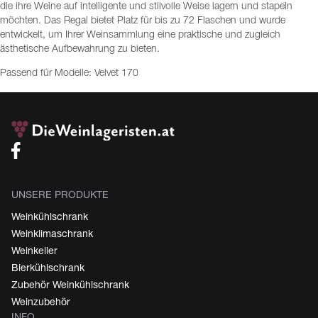
die ihre Weine auf intelligente und stilvolle Weise lagern und stapeln
möchten. Das Regal bietet Platz für bis zu 72 Flaschen und wurde
entwickelt, um Ihrer Weinsammlung eine praktische und zugleich
ästhetische Aufbewahrung zu bieten.
Passend für Modelle: Velvet 170
UNSERE PRODUKTE
Weinkühlschrank
Weinklimaschrank
Weinkeller
Bierkühlschrank
Zubehör Weinkühlschrank
Weinzubehör
INFO