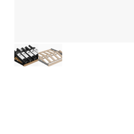
Produktinformationen
Be
Di
die
We
Re
A
Di