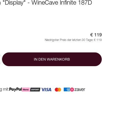
"Display" - WineCave Infinite 187D
€ 119
Niedrigster Preis der letzten 30 Tage:
€ 119
IN DEN WARENKORB
g mit: