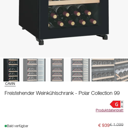
CAVIN
Freistehender Weinkühlschrank - Polar Collection 99
Produktdatenblatt
€ 939
€ 1.099
Bald verfügbar