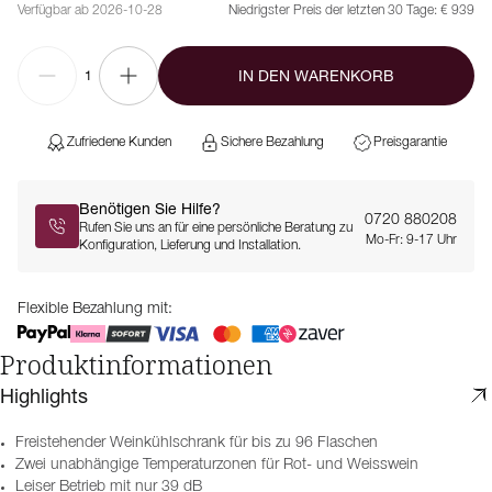
Verfügbar ab 2026-10-28
Niedrigster Preis der letzten 30 Tage:
€ 939
IN DEN WARENKORB
1
Zufriedene Kunden
Sichere Bezahlung
Preisgarantie
Benötigen Sie Hilfe?
0720 880208
Rufen Sie uns an für eine persönliche Beratung zu
Mo-Fr: 9-17 Uhr
Konfiguration, Lieferung und Installation.
Flexible Bezahlung mit:
Produktinformationen
Highlights
Freistehender Weinkühlschrank für bis zu 96 Flaschen
Zwei unabhängige Temperaturzonen für Rot- und Weisswein
Leiser Betrieb mit nur 39 dB