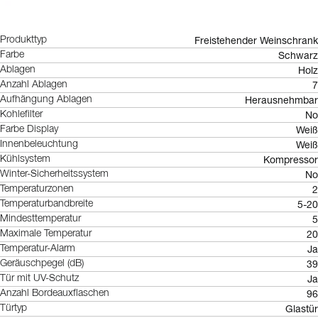
Freistehender Weinschrank
Produkttyp
Schwarz
Farbe
Holz
Ablagen
7
Anzahl Ablagen
Herausnehmbar
Aufhängung Ablagen
No
Kohlefilter
Weiß
Farbe Display
Weiß
Innenbeleuchtung
Kompressor
Kühlsystem
No
Winter-Sicherheitssystem
2
Temperaturzonen
5-20
Temperaturbandbreite
5
Mindesttemperatur
20
Maximale Temperatur
Ja
Temperatur-Alarm
39
Geräuschpegel (dB)
Ja
Tür mit UV-Schutz
96
Anzahl Bordeauxflaschen
Glastür
Türtyp