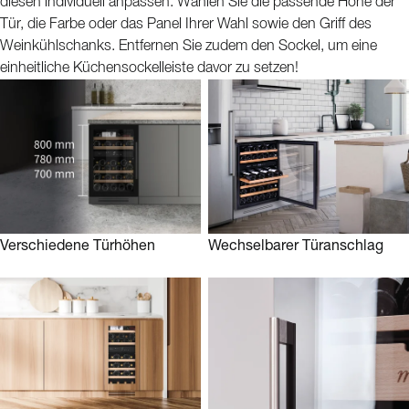
diesen individuell anpassen. Wählen Sie die passende Höhe der
Für mQuvée ist es nicht nur wichtig, dass die Weinkühlschränke den
Weinen gerecht werden, sondern ebenso, dass das Design zu Ihnen und
Tür, die Farbe oder das Panel Ihrer Wahl sowie den Griff des
Ihrem Zuhause passt. Die Weinkühlschränke von mQuvée gehören zu
Weinkühlschanks. Entfernen Sie zudem den Sockel, um eine
den exklusivsten auf dem Markt, nicht zuletzt dank der Möglichkeit,
einheitliche Küchensockelleiste davor zu setzen!
individuelle Details nach Ihren Wünschen anzupassen!
mQuvée - Store your wine to perfection
Verschiedene Türhöhen
Wechselbarer Türanschlag