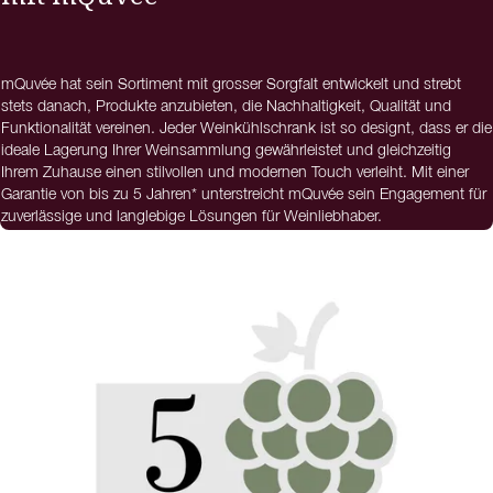
mQuvée hat sein Sortiment mit grosser Sorgfalt entwickelt und strebt
stets danach, Produkte anzubieten, die Nachhaltigkeit, Qualität und
Funktionalität vereinen. Jeder Weinkühlschrank ist so designt, dass er die
ideale Lagerung Ihrer Weinsammlung gewährleistet und gleichzeitig
Ihrem Zuhause einen stilvollen und modernen Touch verleiht. Mit einer
Garantie von bis zu 5 Jahren* unterstreicht mQuvée sein Engagement für
zuverlässige und langlebige Lösungen für Weinliebhaber.