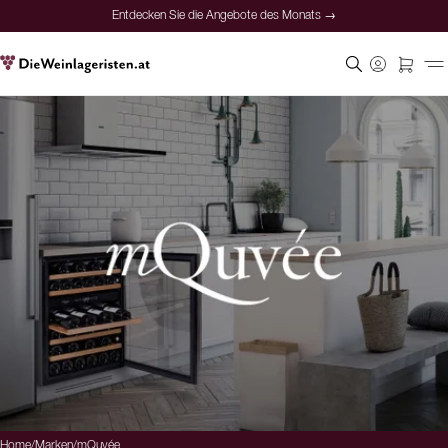
Entdecken Sie die Angebote des Monats →
Home
/
Marken
/
mQuvée