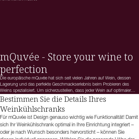
mQuvée - Store your wine to
perfection
Die europäische mQuvée hat sich seit vielen Jahren auf Wein, dessen
Lagerung und das perfekte Geschmackserlebnis beim Probieren des
Weins spezialisiert. Um sicherzustellen, dass jeder Wein auf optimaler
Bestimmen Sie die Details Ihres
Serviertemperatur temperiert ist, sind alle Weinkühlschränke von mQuvée
mit UV-Schutz, Kompressorkühlung und vibrationsfreien Holzregalen
Weinkühlschranks
ausgestattet. Die Weinklimaschränke von mQuvée hingegen sind speziell
darauf ausgelegt, Ihre Weinsammlung über viele Jahre hinweg optimal zu
Für mQuvée ist Design genauso wichtig wie Funktionalität! Damit
lagern und folgen den fünf goldenen Regeln der Weinlagerung, die es
sich Ihr Weinkühlschrank optimal in Ihre Einrichtung integriert –
Ihren Weinen ermöglichen, sich in Ruhe zu entfalten.
oder je nach Wunsch besonders hervorsticht – können Sie