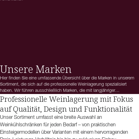
Unsere Marken
Hier finden Sie eine umfassende Übersicht über die Marken in unserem
Sortiment, die sich auf die professionelle Weinlagerung spezialisiert
haben. Wir führen ausschließlich Marken, die mit langjähriger
Professionelle Weinlagerung mit Fokus
Erfahrung Weinkühlschränke und Weinklimaschränke entwickeln, die
den fünf goldenen Regeln der Weinlagerung entsprechen. Dabei stehen
auf Qualität, Design und Funktionalität
Qualität, Funktionalität und ein durchdachtes Design im Mittelpunkt,
sodass Sie für jede Anforderung das passende Modell finden.
Unser Sortiment umfasst eine breite Auswahl an
Weinkühlschränken für jeden Bedarf – von praktischen
Einsteigermodellen über Varianten mit einem hervorragenden