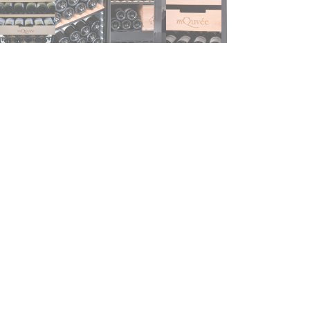
ghlights
Einstellbare Luftfeuchtigkeit
Vibrationsarme Holzregale
UV-geschützte Glastür
Aktivkohlefilter
Abnehmbare Sockelblende für den Einbau
schreibung
eal für Restaurants
halten Sie bis zu 5 Jahre Garantie beim Kauf eines W