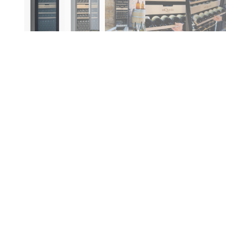
Produktinformationen
Hi
Be
Id
Er
Dieses Paket enthält