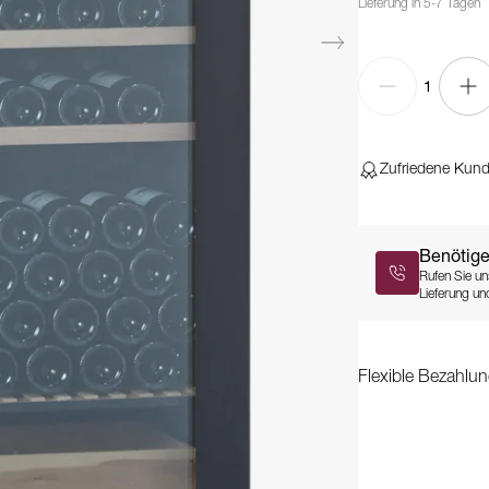
Lieferung in 5-7 Tagen
1
Zufriedene Kun
Benötige
Rufen Sie un
Lieferung und
Flexible Bezahlun