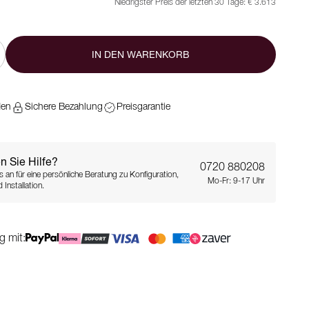
Niedrigster Preis der letzten 30 Tage:
€ 3.613
IN DEN WARENKORB
den
Sichere Bezahlung
Preisgarantie
n Sie Hilfe?
0720 880208
s an für eine persönliche Beratung zu Konfiguration,
Mo-Fr: 9-17 Uhr
 Installation.
g mit: