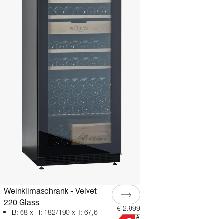
Weinklimaschrank - Velvet
220 Glass
€ 2.999
B: 68 x H: 182/190 x T: 67,6