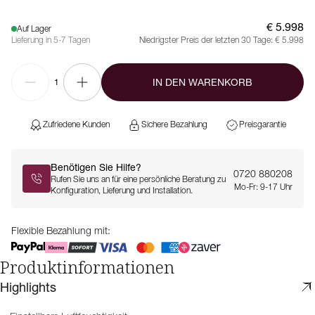
€ 5.998
Auf Lager
Lieferung in 5-7 Tagen
Niedrigster Preis der letzten 30 Tage:
€ 5.998
IN DEN WARENKORB
1
Zufriedene Kunden
Sichere Bezahlung
Preisgarantie
Benötigen Sie Hilfe?
0720 880208
Rufen Sie uns an für eine persönliche Beratung zu
Mo-Fr: 9-17 Uhr
Konfiguration, Lieferung und Installation.
Flexible Bezahlung mit:
Produktinformationen
Highlights